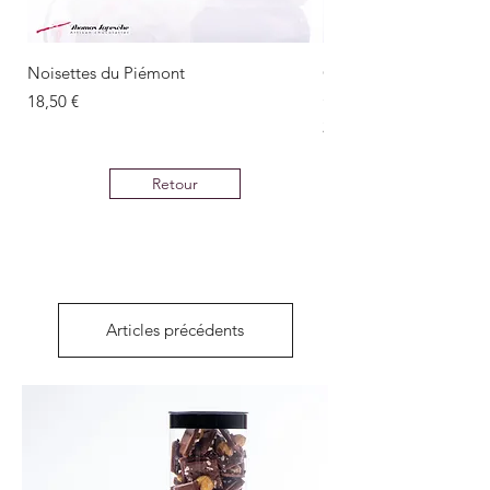
Noisettes du Piémont
Oursons Guimauve Vani
grand modèle
Prix
18,50 €
Prix
22,00 €
Retour
Articles précédents