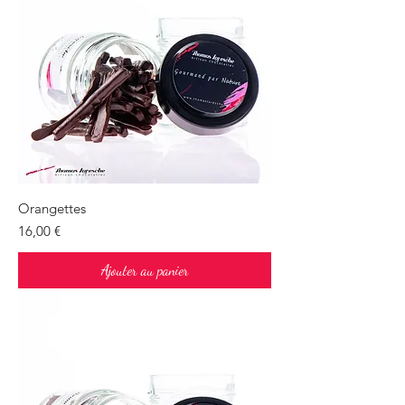
Orangettes
Prix
16,00 €
Ajouter au panier