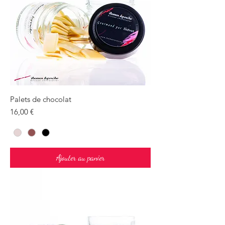
Palets de chocolat
Prix
16,00 €
Ajouter au panier