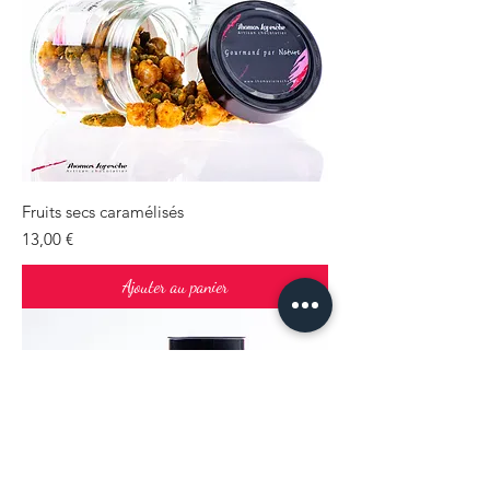
Fruits secs caramélisés
Prix
13,00 €
Ajouter au panier