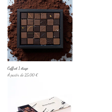
Coffret 1 étage
Prix promotionnel
À partir de
25,00 €