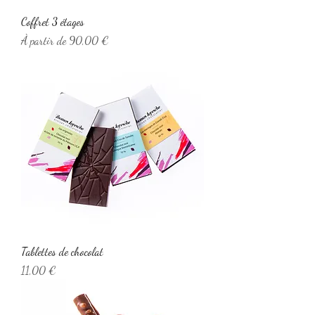
Coffret 3 étages
Prix promotionnel
À partir de
90,00 €
Tablettes de chocolat
Prix
11,00 €