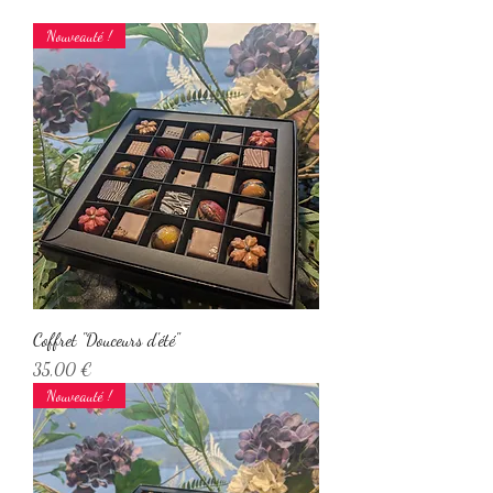
Nouveauté !
Coffret "Douceurs d'été"
Prix
35,00 €
Nouveauté !