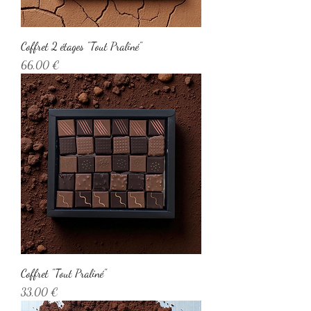
Coffret 2 étages "Tout Praliné"
Prix
66,00 €
Coffret "Tout Praliné"
Prix
33,00 €