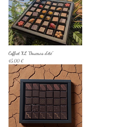
Coffret XL "Douceurs d'été"
Prix
45,00 €