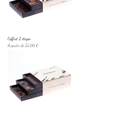
Coffret 2 étages
Prix promotionnel
À partir de
55,00 €