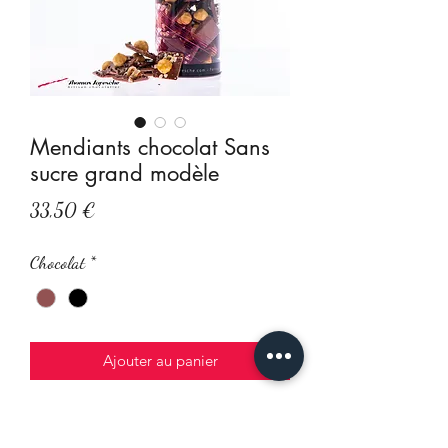
Mendiants chocolat Sans
sucre grand modèle
Prix
33,50 €
Chocolat
*
Ajouter au panier
De savoureux carrés de chocolat garnis
d'éclats de feves de cacao, d'amandes,